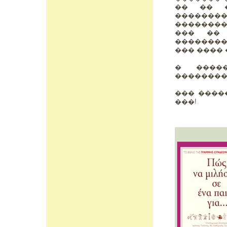
�� �� �
������
��������
��� �� 
���������
��� ���� 
� ����
��������
��� ����
���!