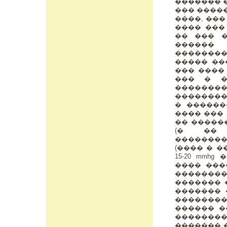
������� 
��� ����
����, ��
���� ���
�� ��� 
������
��������
����� ��
��� ����
��� � �
�������
��������
� ������
���� ���
�� �����
(� �� 
��������
(���� � 
15-20 mm
���� ����
�������� 
������� 
������� 
��������
������ �
�������
������� 