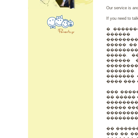
Our service is an
If you need to talk
� ������
�����
��������
����� ��
�������
�����. 
������ 
��������
�������
������� 
���� ��� �
��� ����
�� �����
��������
����� ��
�������
����������
�� �����
��� �� �